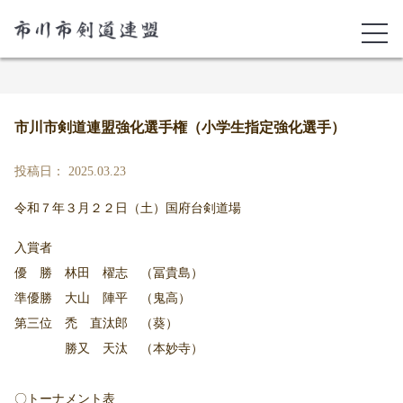
市川市剣道連盟強化選手権（小学生指定強化選手）
投稿日： 2025.03.23
令和７年３月２２日（土）国府台剣道場
入賞者
優 勝 林田 櫂志 （冨貴島）
準優勝 大山 陣平 （鬼高）
第三位 禿 直汰郎 （葵）
勝又 天汰 （本妙寺）
〇トーナメント表